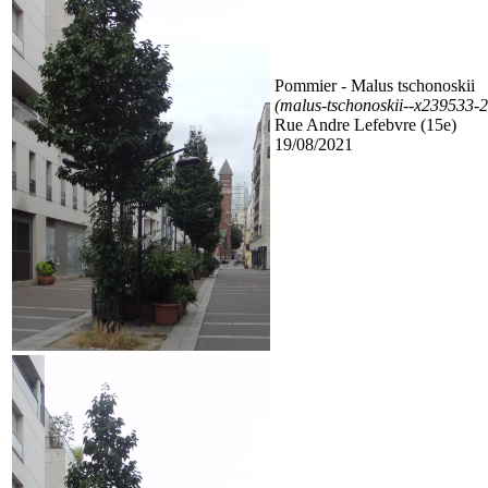
Pommier
- Malus tschonoskii
(malus-tschonoskii--x239533
Rue Andre Lefebvre (15e)
19/08/2021